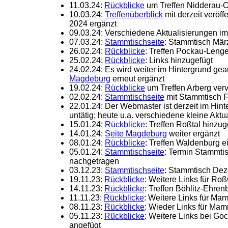
11.03.24:
Rückblicke
um Treffen Nidderau-Os
10.03.24:
Treffenüberblick
mit derzeit veröff
2024 ergänzt
09.03.24: Verschiedene Aktualisierungen im 
07.03.24:
Stammtischseite
: Stammtisch Mär
26.02.24:
Rückblicke
: Treffen Pockau-Lenge
25.02.24:
Rückblicke
: Links hinzugefügt
24.02.24: Es wird weiter im Hintergrund gear
Magdeburg
erneut ergänzt
19.02.24:
Rückblicke
um Treffen Arberg verv
02.02.24:
Stammtischseite
mit Stammtisch F
22.01.24: Der Webmaster ist derzeit im Hint
untätig; heute u.a. verschiedene kleine Aktu
15.01.24:
Rückblicke
: Treffen Roßtal hinzug
14.01.24:
Seite Magdeburg
weiter ergänzt
08.01.24:
Rückblicke
: Treffen Waldenburg e
05.01.24:
Stammtischseite
: Termin Stammti
nachgetragen
03.12.23:
Stammtischseite
: Stammtisch Dez
19.11.23:
Rückblicke
: Weitere Links für Ro
14.11.23:
Rückblicke
: Treffen Böhlitz-Ehre
11.11.23:
Rückblicke
: Weitere Links für Ma
08.11.23:
Rückblicke
: Wieder Links für Mam
05.11.23:
Rückblicke
: Weitere Links bei 
angefügt