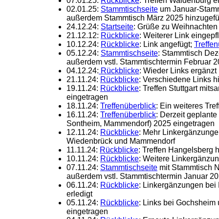
07.01.25:
Rückblicke
: Treffen Waldenburg e
02.01.25:
Stammtischseite
um Januar-Stammt
außerdem Stammtisch März 2025 hinzugefü
24.12.24:
Startseite
: Grüße zu Weihnachten
21.12.12:
Rückblicke
: Weiterer Link eingepf
10.12.24:
Rückblicke
: Link angefügt;
Treffen
05.12.24:
Stammtischseite
: Stammtisch Dez
außerdem vstl. Stammtischtermin Februar 
04.12.24:
Rückblicke
: Wieder Links ergänzt
21.11.24:
Rückblicke
: Verschiedene Links h
19.11.24:
Rückblicke
: Treffen Stuttgart mits
eingetragen
18.11.24:
Treffenüberblick
: Ein weiteres Tre
16.11.24:
Treffenüberblick
: Derzeit geplant
Sontheim, Mammendorf) 2025 eingetragen
12.11.24:
Rückblicke
: Mehr Linkergänzunge
Wiedenbrück und Mammendorf
11.11.24:
Rückblicke
: Treffen Hangelsberg 
10.11.24:
Rückblicke
: Weitere Linkergänzu
07.11.24:
Stammtischseite
mit Stammtisch N
außerdem vstl. Stammtischtermin Januar 20
06.11.24:
Rückblicke
: Linkergänzungen be
erledigt
05.11.24:
Rückblicke
: Links bei Gochsheim
eingetragen