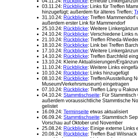
04.11.24:
Rückblicke
: Erneute Linkergänz
03.11.24:
Rückblicke
: Links für Treffen M
hinzugefügt; außerdem für älteres Treffen;
T
31.10.24:
Rückblicke
: Treffen Mammendorf 
außerdem erster Link für Mammendorf
25.10.24:
Rückblicke
: Weitere Linkergänzu
24.10.24:
Rückblicke
: Verschiedene Links 
21.10.24:
Rückblicke
: Treffen Rheda-Wiede
18.10.24:
Rückblicke
: Link bei Treffen Barc
17.10.24:
Rückblicke
: Weitere Linkergänzu
14.10.24:
Rückblicke
: Treffen Barchfeld ein
13.10.24: Kleine Aktualisierungen/Ergänzu
11.10.24:
Rückblicke
: Weitere Links eingefü
10.10.24:
Rückblicke
: Links hinzugefügt
08.10.24:
Rückblicke
: Treffen/Ausstellung 
Museum/Verkehrsmuseum) eingetragen
07.10.24:
Rückblicke
: Treffen Lány u Rakov
04.10.24:
Stammtischseite
: Für Stammtisch 
außerdem voraussichtliche Stammtische 
gelistet
16.09.24:
Terminseite
etwas aktualisiert
06.09.24:
Stammtischseite
: Stammtisch Sep
Vorschau auf Oktober und November
25.08.24:
Rückblicke
: Einige externe Links 
20.08.24:
Rückblicke
: Treffen Bad Wilsnack