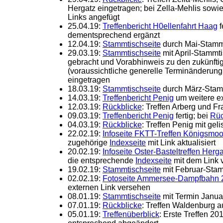
Hergatz eingetragen; bei Zella-Mehlis sowi
Links angefügt
25.04.19:
Treffenbericht H0ellenfahrt Haag
f
dementsprechend ergänzt
12.04.19:
Stammtischseite
durch Mai-Stamm
29.03.19:
Stammtischseite
mit April-Stammt
gebracht und Vorabhinweis zu den zukünft
(voraussichtliche generelle Terminänderun
eingetragen
18.03.19:
Stammtischseite
durch März-Stamm
14.03.19:
Treffenbericht Penig
um weitere ex
12.03.19:
Rückblicke
: Treffen Arberg und Fr
09.03.19:
Treffenbericht Penig
fertig; bei
Rüc
04.03.19:
Rückblicke
: Treffen Penig mit geli
22.02.19:
Infoseite FKTT-Treffen Königsmo
zugehörige
Indexseite
mit Link aktualisiert
20.02.19:
Infoseite Oster-Basteltreffen Herg
die entsprechende
Indexseite
mit dem Link 
19.02.19:
Stammtischseite
mit Februar-Stamm
02.02.19:
Fotoseite Ammersee-Dampfbahn 
externen Link versehen
08.01.19:
Stammtischseite
mit Termin Janua
07.01.19:
Rückblicke
: Treffen Waldenburg 
05.01.19:
Treffenüberblick
: Erste Treffen 2