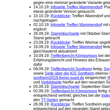
gegen eine minimal geänderte Variante get
14.10.19:
Infoseite Treffen Mammendorf
: Pl
etwas geänderte Version getauscht
10.10.19:
Rückblicke
: Treffen Warendorf u
nachgetragen
02.10.19:
Infoseite Treffen Mammendorf
mit 
ergänzt
26.09.19:
Stammtischseite
mit Oktober-Stam
Stand gebracht
23.09.19:
Rückblicke
: Treffen Weimar angef
16.09.19:
Infoseite Treffen Mammendorf
fert
gleichlautend aktualisiert
10.09.19:
Treffenbericht Königsmoos
bei de
Erfahrungsbericht und Hinweis des Erbauers
dafür
09.09.19:
Treffenbericht Sontheim
fertig;
Son
sowie
Seite über die IGS Sontheim
ebenso 
sontheim2019.fremo-sued.de
eingerichtet;
R
und
Vorbildseite
hierfür auf den neuesten S
05.09.19:
Stammtischseite
: September-Stam
02.09.19:
Treffenbericht Königsmoos
fertig;
entsprechend verlinkt; gleiches bei der
Index
den
TT-Seiten
gemacht
26.08.19:
Rückblicke
: Treffen Sontheim erg
entsprechend auf den neuesten Stand gebr