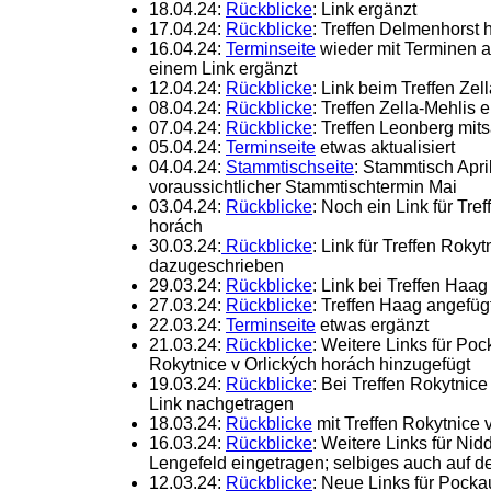
18.04.24:
Rückblicke
: Link ergänzt
17.04.24:
Rückblicke
: Treffen Delmenhorst 
16.04.24:
Terminseite
wieder mit Terminen ak
einem Link ergänzt
12.04.24:
Rückblicke
: Link beim Treffen Zel
08.04.24:
Rückblicke
: Treffen Zella-Mehlis 
07.04.24:
Rückblicke
: Treffen Leonberg mit
05.04.24:
Terminseite
etwas aktualisiert
04.04.24:
Stammtischseite
: Stammtisch Apri
voraussichtlicher Stammtischtermin Mai
03.04.24:
Rückblicke
: Noch ein Link für Tre
horách
30.03.24:
Rückblicke
: Link für Treffen Roky
dazugeschrieben
29.03.24:
Rückblicke
: Link bei Treffen Haag
27.03.24:
Rückblicke
: Treffen Haag angefüg
22.03.24:
Terminseite
etwas ergänzt
21.03.24:
Rückblicke
: Weitere Links für Po
Rokytnice v Orlických horách hinzugefügt
19.03.24:
Rückblicke
: Bei Treffen Rokytnice
Link nachgetragen
18.03.24:
Rückblicke
mit Treffen Rokytnice 
16.03.24:
Rückblicke
: Weitere Links für Ni
Lengefeld eingetragen; selbiges auch auf d
12.03.24:
Rückblicke
: Neue Links für Pocka