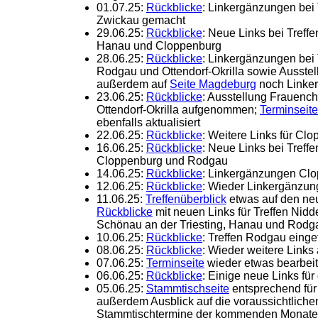
01.07.25:
Rückblicke
: Linkergänzungen bei 
Zwickau gemacht
29.06.25:
Rückblicke
: Neue Links bei Tref
Hanau und Cloppenburg
28.06.25:
Rückblicke
: Linkergänzungen bei
Rodgau und Ottendorf-Okrilla sowie Ausste
außerdem auf
Seite Magdeburg
noch Linker
23.06.25:
Rückblicke
: Ausstellung Frauenc
Ottendorf-Okrilla aufgenommen;
Terminseite
ebenfalls aktualisiert
22.06.25:
Rückblicke
: Weitere Links für Cl
16.06.25:
Rückblicke
: Neue Links bei Treff
Cloppenburg und Rodgau
14.06.25:
Rückblicke
: Linkergänzungen Clo
12.06.25:
Rückblicke
: Wieder Linkergänzun
11.06.25:
Treffenüberblick
etwas auf den ne
Rückblicke
mit neuen Links für Treffen Nid
Schönau an der Triesting, Hanau und Rodg
10.06.25:
Rückblicke
: Treffen Rodgau einge
08.06.25:
Rückblicke
: Wieder weitere Link
07.06.25:
Terminseite
wieder etwas bearbeite
06.06.25:
Rückblicke
: Einige neue Links fü
05.06.25:
Stammtischseite
entsprechend für
außerdem Ausblick auf die voraussichtliche
Stammtischtermine der kommenden Monate