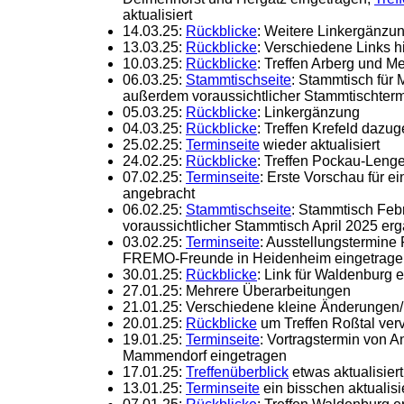
aktualisiert
14.03.25:
Rückblicke
: Weitere Linkergänzu
13.03.25:
Rückblicke
: Verschiedene Links h
10.03.25:
Rückblicke
: Treffen Arberg und M
06.03.25:
Stammtischseite
: Stammtisch für 
außerdem voraussichtlicher Stammtischte
05.03.25:
Rückblicke
: Linkergänzung
04.03.25:
Rückblicke
: Treffen Krefeld dazu
25.02.25:
Terminseite
wieder aktualisiert
24.02.25:
Rückblicke
: Treffen Pockau-Len
07.02.25:
Terminseite
: Erste Vorschau für e
angebracht
06.02.25:
Stammtischseite
: Stammtisch Feb
voraussichtlicher Stammtisch April 2025 erg
03.02.25:
Terminseite
: Ausstellungstermine
FREMO-Freunde in Heidenheim eingetrage
30.01.25:
Rückblicke
: Link für Waldenburg 
27.01.25: Mehrere Überarbeitungen
21.01.25: Verschiedene kleine Änderunge
20.01.25:
Rückblicke
um Treffen Roßtal verv
19.01.25:
Terminseite
: Vortragstermin von A
Mammendorf eingetragen
17.01.25:
Treffenüberblick
etwas aktualisiert
13.01.25:
Terminseite
ein bisschen aktualisi