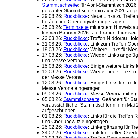
Stammtischseite
: für April-Stammtisch 202
geplanter Stammtischtermin Juni 2026 au
29.03.26:
Rückblicke
: Neue Links zu Treffe
horách und Oberlungwitz eingetragen
25.03.26:
Terminseite
mit erstem Hinweis au
kleinen Bahnen 2026" auf Frauenchiemsee v
23.03.26:
Rückblicke
: Treffen Nidderau-H
21.03.26:
Rückblicke
: Link zum Treffen Obe
19.03.26:
Rückblicke
: Weitere Links für Me
17.03.26:
Rückblicke
: Wieder Links angefüg
und Messe Verona
15.03.26:
Rückblicke
: Einige weitere Links
13.03.26:
Rückblicke
: Wieder neue Links z
der Messe Verona
12.03.26:
Rückblicke
: Einige Links für Tref
Messe Verona eingetragen
09.03.26:
Rückblicke
: Messe Verona mit erg
05.03.26:
Stammtischseite
: Geändert für S
voraussichtlicher Stammtischtermin im Mai 
aufgeschrieben
01.03.26:
Rückblicke
: Links für die Treffen
und Oberlungwitz eingetragen
25.02.26:
Rückblicke
: Linkergänzung für Tre
24.02.26:
Rückblicke
: Link für Treffen Ober