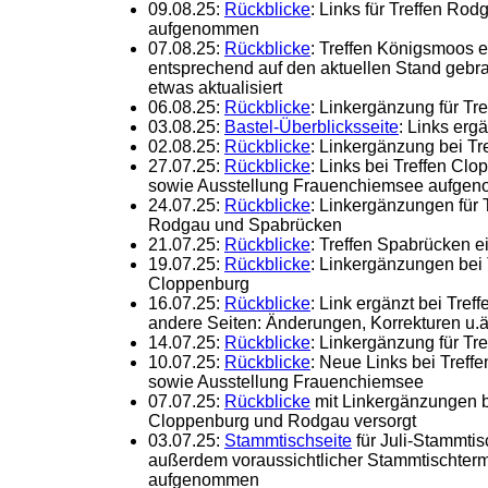
09.08.25:
Rückblicke
: Links für Treffen R
aufgenommen
07.08.25:
Rückblicke
: Treffen Königsmoos 
entsprechend auf den aktuellen Stand gebr
etwas aktualisiert
06.08.25:
Rückblicke
: Linkergänzung für Tr
03.08.25:
Bastel-Überblicksseite
: Links ergä
02.08.25:
Rückblicke
: Linkergänzung bei T
27.07.25:
Rückblicke
: Links bei Treffen C
sowie Ausstellung Frauenchiemsee aufge
24.07.25:
Rückblicke
: Linkergänzungen für 
Rodgau und Spabrücken
21.07.25:
Rückblicke
: Treffen Spabrücken e
19.07.25:
Rückblicke
: Linkergänzungen bei 
Cloppenburg
16.07.25:
Rückblicke
: Link ergänzt bei Tre
andere Seiten: Änderungen, Korrekturen u.ä.
14.07.25:
Rückblicke
: Linkergänzung für Tr
10.07.25:
Rückblicke
: Neue Links bei Tref
sowie Ausstellung Frauenchiemsee
07.07.25:
Rückblicke
mit Linkergänzungen b
Cloppenburg und Rodgau versorgt
03.07.25:
Stammtischseite
für Juli-Stammtis
außerdem voraussichtlicher Stammtischterm
aufgenommen