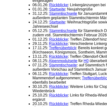
eingetragen
06.01.26:
Rückblicke
: Linkergänzungen bei
01.01.26:
Startseite
: Neujahrsgrüße
31.12.25:
Stammtischseite
für Januarstammt
außerdem geplanten Stammtischtermin Mär
24.12.25:
Startseite
: Weihnachtsgrüße sow
Jahreswechsel
05.12.25:
Stammtischseite
für Stammtisch D
zudem vstl. Stammtischtermin Februar 2026
01.12.25:
Rückblicke
: Treffen Ziltendorf hin
29.11.25:
Rückblicke
: Verschiedene Linker
17.11.25:
Treffenüberblick
: Bereits konkret 
(Kirchseeon, Königsmoos, Sontheim, Mamm
13.11.25:
Rückblicke
: Treffen Ottendorf-Okri
08.11.25:
Alpenmodulseite
für
H0
überarbeit
07.11.25:
Stammtischseite
: auf Stammtisch
außerdem Vorschau auf Stammtisch Januar
06.11.25:
Rückblicke
: Treffen Stuttgart, L
Mammendorf aufgenommen;
Treffenüberbli
ebenfalls bearbeitet
30.10.25:
Rückblicke
: Weitere Links für C
Wiedenbrück
25.10.25:
Rückblicke
: Links für Rheda-Wi
ergänzt
20.10.25:
Rückblicke
: Treffen Rheda-Wied