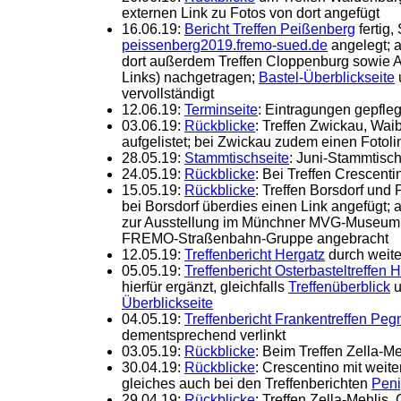
externen Link zu Fotos von dort angefügt
16.06.19:
Bericht Treffen Peißenberg
fertig
peissenberg2019.fremo-sued.de
angelegt; 
dort außerdem Treffen Cloppenburg sowie A
Links) nachgetragen;
Bastel-Überblickseite
vervollständigt
12.06.19:
Terminseite
: Eintragungen gepfleg
03.06.19:
Rückblicke
: Treffen Zwickau, Wai
aufgelistet; bei Zwickau zudem einen Fotoli
28.05.19:
Stammtischseite
: Juni-Stammtisc
24.05.19:
Rückblicke
: Bei Treffen Crescenti
15.05.19:
Rückblicke
: Treffen Borsdorf und
bei Borsdorf überdies einen Link angefügt; 
zur Ausstellung im Münchner MVG-Museum m
FREMO-Straßenbahn-Gruppe angebracht
12.05.19:
Treffenbericht Hergatz
durch weiter
05.05.19:
Treffenbericht Osterbasteltreffen 
hierfür ergänzt, gleichfalls
Treffenüberblick
u
Überblickseite
04.05.19:
Treffenbericht Frankentreffen Pegn
dementsprechend verlinkt
03.05.19:
Rückblicke
: Beim Treffen Zella-M
30.04.19:
Rückblicke
: Crescentino mit weite
gleiches auch bei den Treffenberichten
Pen
29.04.19:
Rückblicke
: Treffen Zella-Mehlis,