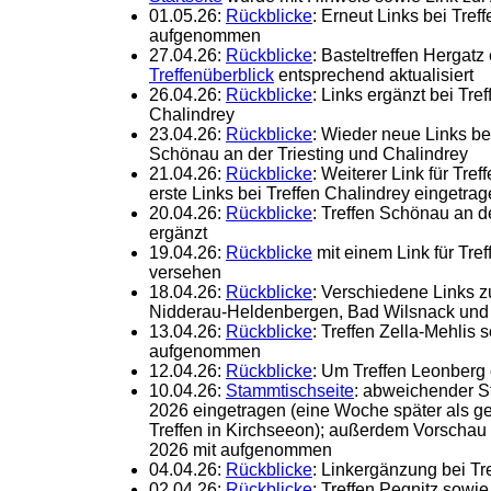
01.05.26:
Rückblicke
: Erneut Links bei Tref
aufgenommen
27.04.26:
Rückblicke
: Basteltreffen Hergatz
Treffenüberblick
entsprechend aktualisiert
26.04.26:
Rückblicke
: Links ergänzt bei Tre
Chalindrey
23.04.26:
Rückblicke
: Wieder neue Links be
Schönau an der Triesting und Chalindrey
21.04.26:
Rückblicke
: Weiterer Link für Tr
erste Links bei Treffen Chalindrey eingetra
20.04.26:
Rückblicke
: Treffen Schönau an d
ergänzt
19.04.26:
Rückblicke
mit einem Link für Tre
versehen
18.04.26:
Rückblicke
: Verschiedene Links z
Nidderau-Heldenbergen, Bad Wilsnack und 
13.04.26:
Rückblicke
: Treffen Zella-Mehlis
aufgenommen
12.04.26:
Rückblicke
: Um Treffen Leonberg
10.04.26:
Stammtischseite
: abweichender S
2026 eingetragen (eine Woche später als 
Treffen in Kirchseeon); außerdem Vorschau 
2026 mit aufgenommen
04.04.26:
Rückblicke
: Linkergänzung bei Tr
02.04.26:
Rückblicke
: Treffen Pegnitz sowi