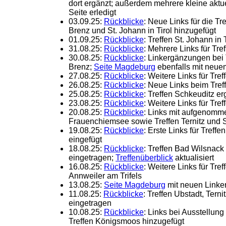
dort ergänzt; außerdem mehrere kleine aktu
Seite erledigt
03.09.25:
Rückblicke
: Neue Links für die Tr
Brenz und St. Johann in Tirol hinzugefügt
01.09.25:
Rückblicke
: Treffen St. Johann in 
31.08.25:
Rückblicke
: Mehrere Links für T
30.08.25:
Rückblicke
: Linkergänzungen bei 
Brenz;
Seite Magdeburg
ebenfalls mit neue
27.08.25:
Rückblicke
: Weitere Links für Tre
26.08.25:
Rückblicke
: Neue Links beim Tref
25.08.25:
Rückblicke
: Treffen Schkeuditz er
23.08.25:
Rückblicke
: Weitere Links für Tre
20.08.25:
Rückblicke
: Links mit aufgenomm
Frauenchiemsee sowie Treffen Ternitz und S
19.08.25:
Rückblicke
: Erste Links für Treff
eingefügt
18.08.25:
Rückblicke
: Treffen Bad Wilsnack
eingetragen;
Treffenüberblick
aktualisiert
16.08.25:
Rückblicke
: Weitere Links für Tr
Annweiler am Trifels
13.08.25:
Seite Magdeburg
mit neuen Linke
11.08.25:
Rückblicke
: Treffen Ubstadt, Tern
eingetragen
10.08.25:
Rückblicke
: Links bei Ausstellu
Treffen Königsmoos hinzugefügt