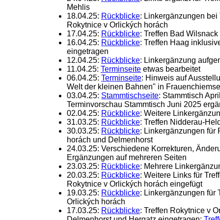
Mehlis
18.04.25:
Rückblicke
: Linkergänzungen bei 
Rokytnice v Orlických horách
17.04.25:
Rückblicke
: Treffen Bad Wilsnack
16.04.25:
Rückblicke
: Treffen Haag inklusiv
eingetragen
12.04.25:
Rückblicke
: Linkergänzung aufg
11.04.25:
Terminseite
etwas bearbeitet
06.04.25:
Terminseite
: Hinweis auf Ausstell
Welt der kleinen Bahnen" in Frauenchiems
03.04.25:
Stammtischseite
: Stammtisch Apr
Terminvorschau Stammtisch Juni 2025 ergä
02.04.25:
Rückblicke
: Weitere Linkergänzu
31.03.25:
Rückblicke
: Treffen Nidderau-He
30.03.25:
Rückblicke
: Linkergänzungen für 
horách und Delmenhorst
24.03.25: Verschiedene Korrekturen, Änder
Ergänzungen auf mehreren Seiten
23.03.25:
Rückblicke
: Mehrere Linkergänz
20.03.25:
Rückblicke
: Weitere Links für Tr
Rokytnice v Orlických horách eingefügt
19.03.25:
Rückblicke
: Linkergänzungen für 
Orlických horách
17.03.25:
Rückblicke
: Treffen Rokytnice v O
Delmenhorst und Hergatz eingetragen;
Tref