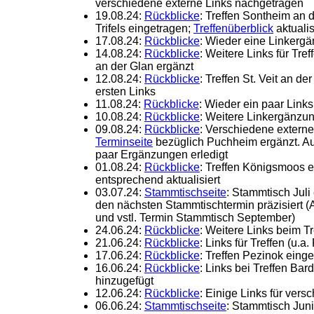
verschiedene externe Links nachgetragen
19.08.24:
Rückblicke
: Treffen Sontheim an
Trifels eingetragen;
Treffenüberblick
aktualis
17.08.24:
Rückblicke
: Wieder eine Linkerg
14.08.24:
Rückblicke
: Weitere Links für Tre
an der Glan ergänzt
12.08.24:
Rückblicke
: Treffen St. Veit an d
ersten Links
11.08.24:
Rückblicke
: Wieder ein paar Links
10.08.24:
Rückblicke
: Weitere Linkergänzu
09.08.24:
Rückblicke
: Verschiedene externe
Terminseite
bezüglich Puchheim ergänzt. Au
paar Ergänzungen erledigt
01.08.24:
Rückblicke
: Treffen Königsmoos 
entsprechend aktualisiert
03.07.24:
Stammtischseite
: Stammtisch Juli
den nächsten Stammtischtermin präzisiert (
und vstl. Termin Stammtisch September)
24.06.24:
Rückblicke
: Weitere Links beim T
21.06.24:
Rückblicke
: Links für Treffen (u.
17.06.24:
Rückblicke
: Treffen Pezinok eing
16.06.24:
Rückblicke
: Links bei Treffen Ba
hinzugefügt
12.06.24:
Rückblicke
: Einige Links für vers
06.06.24:
Stammtischseite
: Stammtisch Jun