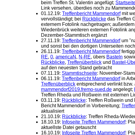
beim Treffen St. Valentin angefügt;
Startseit
Link versehen, überdies noch zu Mammendorf
01.12.19:
Treffenbericht Mammendorf
mit we
vervollständigt; bei
Rückblicke
das Treffen 
externem Fotolink nachgetragen; außerdem
Wiedenbrück weiteren externen Fotolink an
Dezember-Stammtisch ergänzt
27.11.19:
Treffenbericht Mammendorf
um "na
und sonst bei den dortigen Unterseiten noch
26.11.19:
Treffenbericht Mammendorf
fertigg
RE
,
0
,
americaN
,
N-RE
, übers
Basteln
sowi
Rückblicke
,
Treffenüberblick
und
Bastel-Übe
auf den neuesten Stand gebracht
07.11.19:
Stammtischseite
: November-Stamm
06.11.19:
Treffenbericht Mammendorf
in Arbe
Treffenüberblick
entsprechend verlinkt bzw. 
mammendorf2019.fremo-sued.de
angelegt;
Treffen Rheda und Roßwein mit externen Li
03.11.19:
Rückblicke
: Treffen Roßwein un
Bericht Mammendorf in Vorbereitung;
Treffe
aktualisiert
21.10.19:
Rückblicke
: Treffen Rheda-Wiede
18.10.19:
Infoseite Treffen Mammendorf
: Pl
aktuellste Datei getauscht
16.10.19:
Infoseite Treffen Mammendorf
: Pl