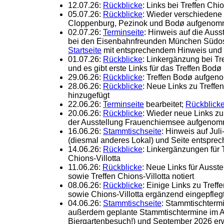
12.07.26:
Rückblicke
: Links bei Treffen Chio
05.07.26:
Rückblicke
: Wieder verschiedene 
Cloppenburg, Pezinok und Bodø aufgeno
02.07.26:
Terminseite
: Hinweis auf die Auss
bei den Eisenbahnfreunden München Südost 
Startseite
mit entsprechendem Hinweis und 
01.07.26:
Rückblicke
: Linkergänzung bei Tr
und es gibt erste Links für das Treffen Bodø
29.06.26:
Rückblicke
: Treffen Bodø aufge
28.06.26:
Rückblicke
: Neue Links zu Treff
hinzugefügt
22.06.26:
Terminseite
bearbeitet;
Rückblick
20.06.26:
Rückblicke
: Wieder neue Links z
der Ausstellung Frauenchiemsee aufgeno
16.06.26:
Stammtischseite
: Hinweis auf Jul
(diesmal anderes Lokal) und Seite entsprech
14.06.26:
Rückblicke
: Linkergänzungen für
Chions-Villotta
11.06.26:
Rückblicke
: Neue Links für Auss
sowie Treffen Chions-Villotta notiert
08.06.26:
Rückblicke
: Einige Links zu Tre
sowie Chions-Villotta ergänzend eingepfleg
04.06.26:
Stammtischseite
: Stammtischtermin
außerdem geplante Stammtischtermine im Au
Biergartenbesuch!) und September 2026 er