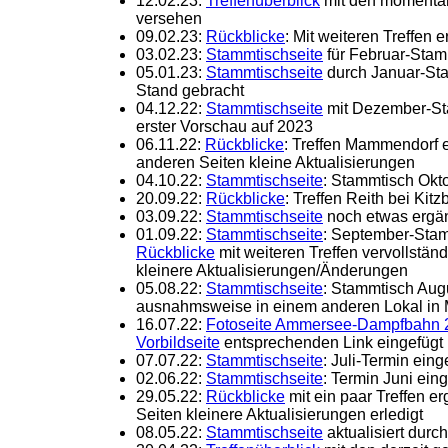
12.02.23:
Treffenüberblick
mit den momentan
versehen
09.02.23:
Rückblicke
: Mit weiteren Treffen e
03.02.23:
Stammtischseite
für Februar-Stamm
05.01.23:
Stammtischseite
durch Januar-Sta
Stand gebracht
04.12.22:
Stammtischseite
mit Dezember-Stam
erster Vorschau auf 2023
06.11.22:
Rückblicke
: Treffen Mammendorf 
anderen Seiten kleine Aktualisierungen
04.10.22:
Stammtischseite
: Stammtisch Okt
20.09.22:
Rückblicke
: Treffen Reith bei Kit
03.09.22:
Stammtischseite
noch etwas ergä
01.09.22:
Stammtischseite
: September-Stam
Rückblicke
mit weiteren Treffen vervollstän
kleinere Aktualisierungen/Änderungen
05.08.22:
Stammtischseite
: Stammtisch Aug
ausnahmsweise in einem anderen Lokal in
16.07.22:
Fotoseite Ammersee-Dampfbahn 
Vorbildseite
entsprechenden Link eingefügt
07.07.22:
Stammtischseite
: Juli-Termin eing
02.06.22:
Stammtischseite
: Termin Juni ein
29.05.22:
Rückblicke
mit ein paar Treffen e
Seiten kleinere Aktualisierungen erledigt
08.05.22:
Stammtischseite
aktualisiert durc