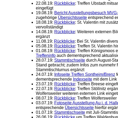
22.08.19:
Rückblicke
: Treffen Ubstadt mitsa
eingefügt
19.08.19:
Bericht Ausstellungsbesuch MV
zugehörige
Übersichtsseite
entsprechend e
18.08.19:
Rückblicke
: St. Valentin mit zusät
vervollständigt
14.08.19:
Rückblicke
: Weiteren externen Bil
ergänzt
11.08.19:
Rückblicke
: Bei St. Valentin dive
05.08.19:
Rückblicke
: Treffen St. Valentin h
01.08.19:
Rückblicke
: Treffen Königsmoos 
Treffeninfo
auch dementsprechend aktualisie
28.07.19:
Stammtischseite
durch August-Sta
Stand gebracht; zudem Infos zum nunmehr 
Stammtischturnus ergänzt
24.07.19:
Infoseite Treffen Sontheim/Brenz
f
dementsprechende
Indexseite
mit dem Link
23.07.19:
Rückblicke
: Treffen Breese eingef
22.07.19:
Rückblicke
: Treffen Stöllnitz ergä
Wolfersweiler weiteren externen Link einge
08.07.19:
Rückblicke
: Treffen Wolfersweiler
03.07.19:
Fotoseite Ausstellung Au i. d. Hall
entsprechende
Übersichtsseite
hierfür ergän
01.07.19:
Stammtischseite
mit Juli-Stammtis
26.06.19:
Rückblicke
um Treffen Waldenburg