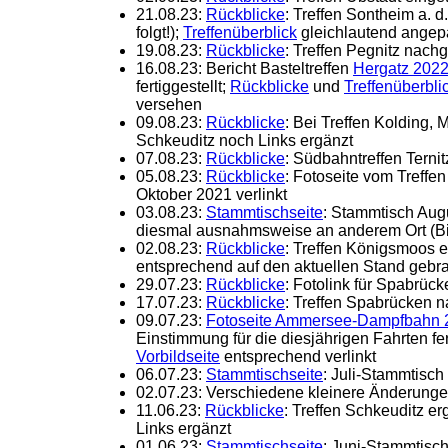
21.08.23:
Rückblicke
: Treffen Sontheim a. d
folgt!);
Treffenüberblick
gleichlautend angep
19.08.23:
Rückblicke
: Treffen Pegnitz nach
16.08.23: Bericht Basteltreffen
Hergatz 202
fertiggestellt;
Rückblicke
und
Treffenüberbli
versehen
09.08.23:
Rückblicke
: Bei Treffen Kolding,
Schkeuditz noch Links ergänzt
07.08.23:
Rückblicke
: Südbahntreffen Terni
05.08.23:
Rückblicke
: Fotoseite vom Treff
Oktober 2021 verlinkt
03.08.23:
Stammtischseite
: Stammtisch Augu
diesmal ausnahmsweise an anderem Ort (Bier
02.08.23:
Rückblicke
: Treffen Königsmoos 
entsprechend auf den aktuellen Stand gebr
29.07.23:
Rückblicke
: Fotolink für Spabrüc
17.07.23:
Rückblicke
: Treffen Spabrücken 
09.07.23:
Fotoseite Ammersee-Dampfbahn 
Einstimmung für die diesjährigen Fahrten fert
Vorbildseite
entsprechend verlinkt
06.07.23:
Stammtischseite
: Juli-Stammtisch
02.07.23: Verschiedene kleinere Änderunge
11.06.23:
Rückblicke
: Treffen Schkeuditz er
Links ergänzt
01.06.23:
Stammtischseite
: Juni-Stammtisc