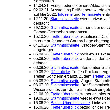
Korrekturen
14.04.21: Verschiedene kleinere Aktualisie
02.02.21: Ausstellung Peißenberg wurde er
auf Mai 2022;
Infoseite
und
Terminseite
ents
12.11.20:
Stammtischseite
wieder etwas auf
gebracht
29.10.20:
Stammtischseite
anhand der derze
Corona-Geschehen angepasst
15.10.20:
Treffenüberblick
aktualisiert: Das
musste aufgrund der Corona-Lage abgesagt
04.10.20:
Stammtischseite
: Oktober-Stammti
eingetragen
06.09.20:
Treffenüberblick
noch etwas aktuel
05.09.20:
Treffenüberblick
wieder auf den ak
gebracht
03.09.20:
Stammtischseite
: September-Stam
29.08.20:
Rückblicke
: Treffen Pockau-Leng
Treffen Sontheim ergänzt. Zudem
Treffenübe
05.08.20:
Stammtischseite
: August-Stammti
03.07.20:
Stammtischseite
: Der Stammtisch f
Wissenswertes zum Juli-Stammtisch eingef
21.06.20:
Treffenüberblick
mit neuen Infos 
19.06.20:
Stammtischseite
wieder etwas gep
16.06.20:
Bastel-Überblicksseite
: Links aktu
15.06.20:
Treffenüberblick
bezüglich der Tr