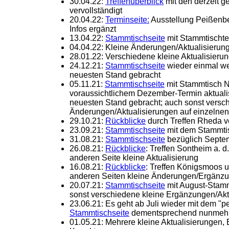
30.04.22:
Treffenüberblick
mit den derzeit g
vervollständigt
20.04.22:
Terminseite:
Ausstellung Peißenbe
Infos ergänzt
13.04.22:
Stammtischseite
mit Stammtischter
04.04.22: Kleine Änderungen/Aktualisierun
28.01.22: Verschiedene kleine Aktualisier
24.12.21:
Stammtischseite
wieder einmal w
neuesten Stand gebracht
05.11.21:
Stammtischseite
mit Stammtisch 
voraussichtlichem Dezember-Termin aktualis
neuesten Stand gebracht; auch sonst versc
Änderungen/Aktualisierungen auf einzelnen
29.10.21:
Rückblicke
durch Treffen Rheda ve
23.09.21:
Stammtischseite
mit dem Stammtisc
31.08.21:
Stammtischseite
bezüglich Septe
26.08.21:
Rückblicke
: Treffen Sontheim a. d
anderen Seite kleine Aktualisierung
16.08.21:
Rückblicke
: Treffen Königsmoos u
anderen Seiten kleine Änderungen/Ergänz
20.07.21:
Stammtischseite
mit August-Stammt
sonst verschiedene kleine Ergänzungen/Akt
23.06.21: Es geht ab Juli wieder mit dem "p
Stammtischseite
dementsprechend nunmehr a
01.05.21: Mehrere kleine Aktualisierungen