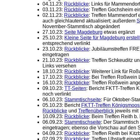
04.11.23:
Rückblicke
: Links für Mammendorf
03.11.23:
Rückblicke
: Treffen Gochsheim ei
02.11.23:
Rückblicke
: Treffen Mammendorf 
auch gleichlautend aktualisiert; außerdem
S
November-Stammtisch abgeändert
27.10.23:
Seite Magdeburg
etwas ergänzt
25.10.23:
Kleine Seite für Magdeburg erstell
entsprechend verlinkt
23.10.23:
Rückblicke
: Jubiläumstreffen F
eingetragen
21.10.23:
Rückblicke
: Treffen Schkeuditz u
Links versehen
18.10.23:
Rückblicke
: Weiterer Link für Ro
17.10.23:
Rückblicke
: Bei Treffen Roßwein 
16.10.23;
Rückblicke
: Treffen Roßwein ange
09.10.23:
TT-Seiten
: Bericht FKTT-Treffen
noch verlinkt
06.10.23:
Stammtischseite
: Für Oktober-Sta
05.10.23: Bericht
FKTT-Treffen Königsmoos
Rückblicke
und
Treffenüberblick
jeweils mit
10.09.23:
Rückblicke
: Beim Treffen Reith b.
06.09.23:
Stammtischseite
: Der Stammtisc
eingetragen; ebenso die Vorschau auf den 
04.09.23:
Rückblicke
: Treffen Reith bei Kit
02.09.23:
Rückblicke
: Treffen Ubstadt einge