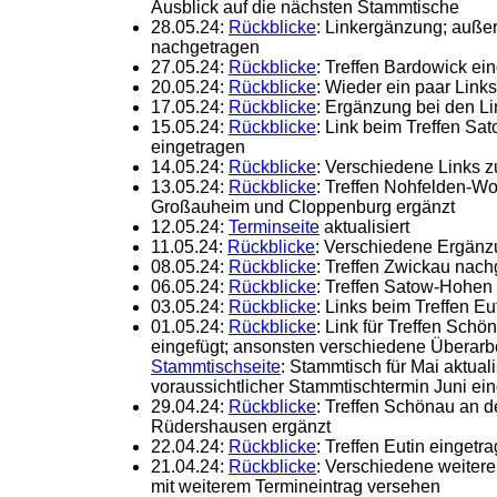
Ausblick auf die nächsten Stammtische
28.05.24:
Rückblicke
: Linkergänzung; auße
nachgetragen
27.05.24:
Rückblicke
: Treffen Bardowick ei
20.05.24:
Rückblicke
: Wieder ein paar Link
17.05.24:
Rückblicke
: Ergänzung bei den Li
15.05.24:
Rückblicke
: Link beim Treffen S
eingetragen
14.05.24:
Rückblicke
: Verschiedene Links z
13.05.24:
Rückblicke
: Treffen Nohfelden-Wo
Großauheim und Cloppenburg ergänzt
12.05.24:
Terminseite
aktualisiert
11.05.24:
Rückblicke
: Verschiedene Ergän
08.05.24:
Rückblicke
: Treffen Zwickau nac
06.05.24:
Rückblicke
: Treffen Satow-Hohen
03.05.24:
Rückblicke
: Links beim Treffen E
01.05.24:
Rückblicke
: Link für Treffen Schö
eingefügt; ansonsten verschiedene Überarbe
Stammtischseite
: Stammtisch für Mai aktual
voraussichtlicher Stammtischtermin Juni ei
29.04.24:
Rückblicke
: Treffen Schönau an d
Rüdershausen ergänzt
22.04.24:
Rückblicke
: Treffen Eutin eingetr
21.04.24:
Rückblicke
: Verschiedene weiter
mit weiterem Termineintrag versehen