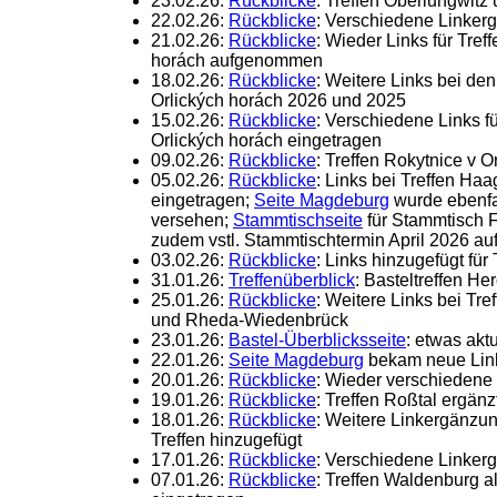
23.02.26:
Rückblicke
: Treffen Oberlungwitz
22.02.26:
Rückblicke
: Verschiedene Linke
21.02.26:
Rückblicke
: Wieder Links für Tref
horách aufgenommen
18.02.26:
Rückblicke
: Weitere Links bei den
Orlických horách 2026 und 2025
15.02.26:
Rückblicke
: Verschiedene Links fü
Orlických horách eingetragen
09.02.26:
Rückblicke
: Treffen Rokytnice v O
05.02.26:
Rückblicke
: Links bei Treffen H
eingetragen;
Seite Magdeburg
wurde ebenfal
versehen;
Stammtischseite
für Stammtisch 
zudem vstl. Stammtischtermin April 2026 au
03.02.26:
Rückblicke
: Links hinzugefügt fü
31.01.26:
Treffenüberblick
: Basteltreffen 
25.01.26:
Rückblicke
: Weitere Links bei Tr
und Rheda-Wiedenbrück
23.01.26:
Bastel-Überblicksseite
: etwas aktu
22.01.26:
Seite Magdeburg
bekam neue Link
20.01.26:
Rückblicke
: Wieder verschiedene
19.01.26:
Rückblicke
: Treffen Roßtal ergänz
18.01.26:
Rückblicke
: Weitere Linkergänzu
Treffen hinzugefügt
17.01.26:
Rückblicke
: Verschiedene Linker
07.01.26:
Rückblicke
: Treffen Waldenburg al