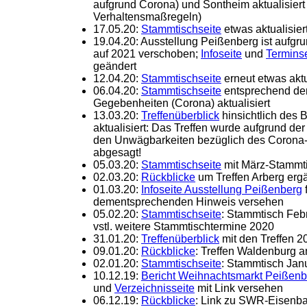
aufgrund Corona) und Sontheim aktualisiert
Verhaltensmaßregeln)
17.05.20:
Stammtischseite
etwas aktualisier
19.04.20: Ausstellung Peißenberg ist aufg
auf 2021 verschoben;
Infoseite
und
Terminse
geändert
12.04.20:
Stammtischseite
erneut etwas aktu
06.04.20:
Stammtischseite
entsprechend den
Gegebenheiten (Corona) aktualisiert
13.03.20:
Treffenüberblick
hinsichtlich des B
aktualisiert: Das Treffen wurde aufgrund der
den Unwägbarkeiten bezüglich des Corona-V
abgesagt!
05.03.20:
Stammtischseite
mit März-Stammtis
02.03.20:
Rückblicke
um Treffen Arberg erg
01.03.20:
Infoseite Ausstellung Peißenberg
f
dementsprechenden Hinweis versehen
05.02.20:
Stammtischseite
: Stammtisch Feb
vstl. weitere Stammtischtermine 2020
31.01.20:
Treffenüberblick
mit den Treffen 20
09.01.20:
Rückblicke
: Treffen Waldenburg a
02.01.20:
Stammtischseite
: Stammtisch Jan
10.12.19:
Bericht Weihnachtsmarkt Peißenb
und
Verzeichnisseite
mit Link versehen
06.12.19:
Rückblicke
: Link zu SWR-Eisenb