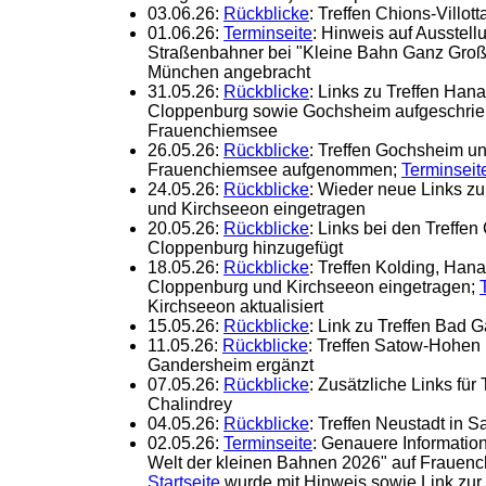
03.06.26:
Rückblicke
: Treffen Chions-Villott
01.06.26:
Terminseite
: Hinweis auf Ausstel
Straßenbahner bei "Kleine Bahn Ganz Gr
München angebracht
31.05.26:
Rückblicke
: Links zu Treffen Ha
Cloppenburg sowie Gochsheim aufgeschrieb
Frauenchiemsee
26.05.26:
Rückblicke
: Treffen Gochsheim u
Frauenchiemsee aufgenommen;
Terminseit
24.05.26:
Rückblicke
: Wieder neue Links z
und Kirchseeon eingetragen
20.05.26:
Rückblicke
: Links bei den Treffen
Cloppenburg hinzugefügt
18.05.26:
Rückblicke
: Treffen Kolding, Ha
Cloppenburg und Kirchseeon eingetragen;
Kirchseeon aktualisiert
15.05.26:
Rückblicke
: Link zu Treffen Ba
11.05.26:
Rückblicke
: Treffen Satow-Hohe
Gandersheim ergänzt
07.05.26:
Rückblicke
: Zusätzliche Links für
Chalindrey
04.05.26:
Rückblicke
: Treffen Neustadt in 
02.05.26:
Terminseite
: Genauere Informatio
Welt der kleinen Bahnen 2026" auf Frauenc
Startseite
wurde mit Hinweis sowie Link zur