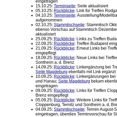
eingetragen
15.10.25:
Terminseite
: Seite aktualisiert
05.10.25:
Rückblicke
: Link für Treffen Rodg
04.10.25:
Terminseite
: Ausstellung/Modellb
aufgenommen
02.10.25:
Stammtischseite
: Stammtisch Okt
ebenso Vorschau auf Stammtisch Dezembe
aktualisiert
25.09.25:
Rückblicke
: Links zu Treffen Bu
22.09.25:
Rückblicke
: Treffen Budapest ein
21.09.25:
Rückblicke
: Erneut Links bei Tref
eingepflegt
18.09.25:
Rückblicke
: Neue Links bei Treff
Sontheim a. d. Brenz
14.09.25:
Rückblicke
: Linkergänzung bei Tr
Seite Magdeburg
ebenfalls mit Link ergänzt
10.09.25:
Rückblicke
: Linkergänzungen bei T
und Hanau;
Seite Magdeburg
bekam ebenfal
eingetragen
09.09.25:
Rückblicke
: Links für Treffen Cl
Brenz eingepflegt
05.09.25:
Rückblicke
: Weitere Links für Tr
Cloppenburg, Ternitz und Sontheim a. d. Br
04.09.25:
Stammtischseite
: Termin August-
eingetragen, überdies Terminvorschau für