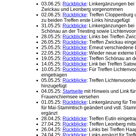
03.06.25:
Rückblicke
: Linkergänzungen bei
Zwickau und Leonberg vorgenommen
02.06.25:
Rückblicke
: Treffen Cloppenbur
zu beiden Treffen erste Links hinzugefügt
31.05.25:
Rückblicke
: Linkergänzungen bei 
Schönau an der Triesting sowie Lichtenvoo
28.05.25:
Rückblicke
: Links bei Treffen Zwi
26.05.25:
Rückblicke
: Treffen Zwickau eing
25.05.25:
Rückblicke
: Erneut verschieden
22.05.25:
Rückblicke
: Wieder neue externe 
19.05.25:
Rückblicke
: Treffen Schönau an de
14.05.25:
Rückblicke
: Link bei Treffen Sa
10.05.25:
Rückblicke
: Für Treffen Lichtenvo
eingetragen
05.05.25:
Rückblicke
: Treffen Lichtenvoor
hinzugefügt
04.05.25:
Startseite
mit Hinweis und Link für
Frauenchiemsee versehen
01.05.25:
Rückblicke
: Linkergänzung für Tre
für Mai-Stammtisch geändert und vstl. Stam
ergänzt
28.04.25:
Rückblicke
: Treffen Eutin eingetr
27.04.25:
Rückblicke
: Treffen Leonberg mits
26.04.25:
Rückblicke
: Links bei Treffen H
24.04.25:
Rückblicke
: Links ergänzt für Tre