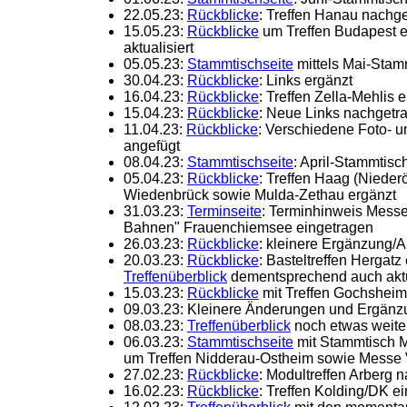
22.05.23:
Rückblicke
: Treffen Hanau nachg
15.05.23:
Rückblicke
um Treffen Budapest e
aktualisiert
05.05.23:
Stammtischseite
mittels Mai-Stamm
30.04.23:
Rückblicke
: Links ergänzt
16.04.23:
Rückblicke
: Treffen Zella-Mehlis 
15.04.23:
Rückblicke
: Neue Links nachgetr
11.04.23:
Rückblicke
: Verschiedene Foto- u
angefügt
08.04.23:
Stammtischseite
: April-Stammtisc
05.04.23:
Rückblicke
: Treffen Haag (Nieder
Wiedenbrück sowie Mulda-Zethau ergänzt
31.03.23:
Terminseite
: Terminhinweis Messe
Bahnen" Frauenchiemsee eingetragen
26.03.23:
Rückblicke
: kleinere Ergänzung/A
20.03.23:
Rückblicke
: Basteltreffen Hergatz
Treffenüberblick
dementsprechend auch aktu
15.03.23:
Rückblicke
mit Treffen Gochsheim
09.03.23: Kleinere Änderungen und Ergän
08.03.23:
Treffenüberblick
noch etwas weiter 
06.03.23:
Stammtischseite
mit Stammtisch Mä
um Treffen Nidderau-Ostheim sowie Messe V
27.02.23:
Rückblicke
: Modultreffen Arberg 
16.02.23:
Rückblicke
: Treffen Kolding/DK e